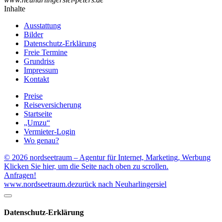
Inhalte
Ausstattung
Bilder
Datenschutz-Erklärung
Freie Termine
Grundriss
Impressum
Kontakt
Preise
Reiseversicherung
Startseite
„Umzu“
Vermieter-Login
Wo genau?
© 2026 nordseetraum – Agentur für Internet, Marketing, Werbung
Klicken Sie hier, um die Seite nach oben zu scrollen.
Anfragen!
www.nordseetraum.de
zurück nach Neuharlingersiel
Datenschutz-Erklärung