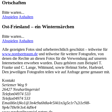
Ortschaften
Bitte warten...
Abspielen
Anhalten
Ost-Friesland – ein Wintermärchen
Bitte warten...
Abspielen
Anhalten
Alle gezeigten Fotos sind urheberrechtlich geschützt – teilweise für
www.nordseetraum.de
und teilweise für weitere Fotografen, von
denen die Rechte an diesen Fotos für die Verwendung auf unseren
Internetseiten erworben wurden. Dazu gehören zum Beispiel
T.
Franke
und
C. Lange
, Wittmund, sowie Helmut Siebe, Harlesiel.
Den jeweiligen Fotografen teilen wir auf Anfrage gerne genauer mit.
Kontakt
Seriemer Weg 9
26427 Neuharlingersiel
Telefon
04974 533
Telefax
04974 533
Email
i
6
n
1
f
4
o
1
@
3
n
4
e
9
u
6
h
8
a
4
r
5
l
4
i
1
n
3
g
5
e
1
r
7
s
2
i
1
e
9
l
8
-
9
p
4
e
7
t
9
e
9
r
3
s
4
.
4
d
9
e
4
www.neuharlingersiel-peters.de