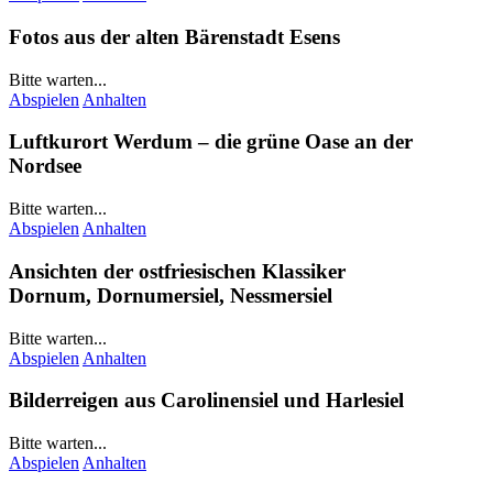
Fotos aus der alten Bärenstadt
Esens
Bitte warten...
Abspielen
Anhalten
Luftkurort
Werdum
– die grüne Oase an der
Nordsee
Bitte warten...
Abspielen
Anhalten
Ansichten der ostfriesischen Klassiker
Dornum
,
Dornumersiel
,
Nessmersiel
Bitte warten...
Abspielen
Anhalten
Bilderreigen aus
Carolinensiel
und
Harlesiel
Bitte warten...
Abspielen
Anhalten