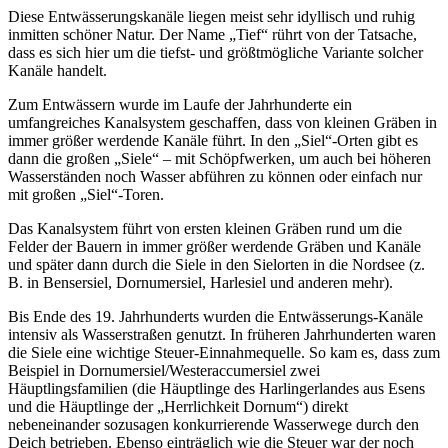
Diese Entwässerungskanäle liegen meist sehr idyllisch und ruhig
inmitten schöner Natur. Der Name „Tief“ rührt von der Tatsache,
dass es sich hier um die tiefst- und größtmögliche Variante solcher
Kanäle handelt.
Zum Entwässern wurde im Laufe der Jahrhunderte ein
umfangreiches Kanalsystem geschaffen, dass von kleinen Gräben in
immer größer werdende Kanäle führt. In den „Siel“-Orten gibt es
dann die großen „Siele“ – mit Schöpfwerken, um auch bei höheren
Wasserständen noch Wasser abführen zu können oder einfach nur
mit großen „Siel“-Toren.
Das Kanalsystem führt von ersten kleinen Gräben rund um die
Felder der Bauern in immer größer werdende Gräben und Kanäle
und später dann durch die Siele in den Sielorten in die Nordsee (z.
B. in Bensersiel, Dornumersiel, Harlesiel und anderen mehr).
Bis Ende des 19. Jahrhunderts wurden die Entwässerungs-Kanäle
intensiv als Wasserstraßen genutzt. In früheren Jahrhunderten waren
die Siele eine wichtige Steuer-Einnahmequelle. So kam es, dass zum
Beispiel in Dornumersiel/Westeraccumersiel zwei
Häuptlingsfamilien (die Häuptlinge des Harlingerlandes aus Esens
und die Häuptlinge der „Herrlichkeit Dornum“) direkt
nebeneinander sozusagen konkurrierende Wasserwege durch den
Deich betrieben. Ebenso einträglich wie die Steuer war der noch