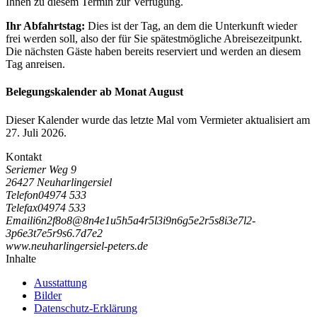
Ihnen zu diesem Termin zur Verfügung.
Ihr Abfahrtstag:
Dies ist der Tag, an dem die Unterkunft wieder
frei werden soll, also der für Sie spätestmögliche Abreisezeitpunkt.
Die nächsten Gäste haben bereits reserviert und werden an diesem
Tag anreisen.
Belegungskalender ab Monat August
Dieser Kalender wurde das letzte Mal vom Vermieter aktualisiert am
27. Juli 2026.
Kontakt
Seriemer Weg 9
26427 Neuharlingersiel
Telefon
04974 533
Telefax
04974 533
Email
i
6
n
2
f
8
o
8
@
8
n
4
e
1
u
5
h
5
a
4
r
5
l
3
i
9
n
6
g
5
e
2
r
5
s
8
i
3
e
7
l
2
-
3
p
6
e
3
t
7
e
5
r
9
s
6
.
7
d
7
e
2
www.neuharlingersiel-peters.de
Inhalte
Ausstattung
Bilder
Datenschutz-Erklärung