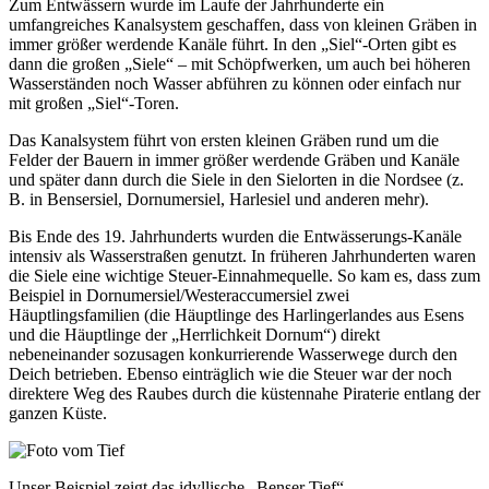
Zum Entwässern wurde im Laufe der Jahrhunderte ein
umfangreiches Kanalsystem geschaffen, dass von kleinen Gräben in
immer größer werdende Kanäle führt. In den „Siel“-Orten gibt es
dann die großen „Siele“ – mit Schöpfwerken, um auch bei höheren
Wasserständen noch Wasser abführen zu können oder einfach nur
mit großen „Siel“-Toren.
Das Kanalsystem führt von ersten kleinen Gräben rund um die
Felder der Bauern in immer größer werdende Gräben und Kanäle
und später dann durch die Siele in den Sielorten in die Nordsee (z.
B. in Bensersiel, Dornumersiel, Harlesiel und anderen mehr).
Bis Ende des 19. Jahrhunderts wurden die Entwässerungs-Kanäle
intensiv als Wasserstraßen genutzt. In früheren Jahrhunderten waren
die Siele eine wichtige Steuer-Einnahmequelle. So kam es, dass zum
Beispiel in Dornumersiel/Westeraccumersiel zwei
Häuptlingsfamilien (die Häuptlinge des Harlingerlandes aus Esens
und die Häuptlinge der „Herrlichkeit Dornum“) direkt
nebeneinander sozusagen konkurrierende Wasserwege durch den
Deich betrieben. Ebenso einträglich wie die Steuer war der noch
direktere Weg des Raubes durch die küstennahe Piraterie entlang der
ganzen Küste.
Unser Beispiel zeigt das idyllische „Benser Tief“.